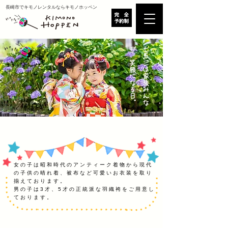
​長崎市でキモノレンタルならキモノホッペン
。
七
五
三
は
​家
族
み
ん
な
が
笑
顔
に
な
る
日
女の子は昭和時代のアンティーク着物から現代
の子供の晴れ着、被布など
可愛いお衣装を取り
揃えております。
男の子は3才、5才の正統派な羽織袴をご用意し
ております。