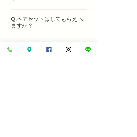
A.お出かけ当日のご予約は6カ月前
から受付ております。 お衣装お見
Q.ヘアセットはしてもらえ
ますか？
立ては3カ月前からご予約を開始
しております。11月15日にお出か
A．美容室のご紹介を行っており
けの場合、8月15日以降の衣装選
ます。料金は日本髪5500円～とな
Q.家族みんなで着物で出か
びとなります。お見立て日のご予
けることは出来ますか？
っております。ご予約時にお問合
約は6カ月前から可能です。
せください。
A．お母さまはママキモノや訪問
着などのおめかし着物、お父様は
Q.カメラマンを自分で手配
することも出来ますか？
ふだんぎキモノになります。お子
様の晴れ着に合わせてコーディネ
A．ロケーション撮影やスタジオ
ートしています。
撮影などご自身でカメラマンを手
Q.晴れ着で食事をしてもよ
いですか？
配していただくことも出来ます。
ただし店内でのプロのカメラマン
A.ご両親様は可能ですが、お子様
の撮影はお断りしております。
はお洋服に着替えてからお食事を
Q.着物を持ち込んで着付け
していただいております。またお