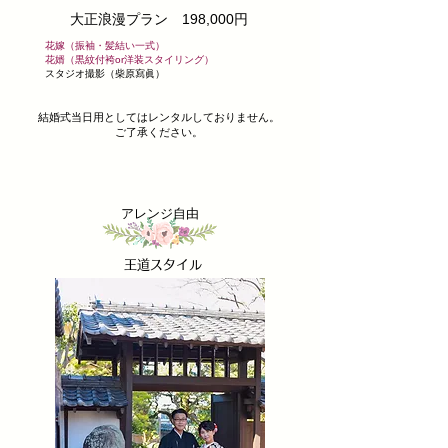
​大正浪漫プラン 198,000円
花嫁（振袖・髪結い一式）
花婿（黒紋付袴or洋装スタイリング）
​スタジオ撮影（柴原寫眞）
​結婚式当日用としてはレンタルしておりません。
ご了承ください。
アレンジ自由
​王道スタイル