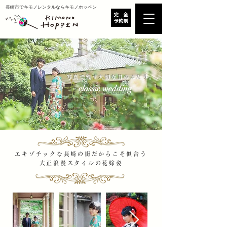
​長崎市でキモノレンタルならキモノホッペン
​
写真で残す大切な日のふたり。
​classic wedding
エキゾチックな
長崎の街だからこそ似合う
大正浪漫スタイルの花嫁姿