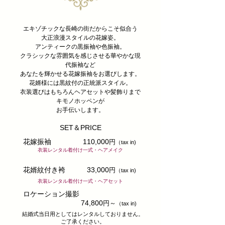
エキゾチックな長崎の街だからこそ似合う
大正浪漫スタイルの花嫁姿。
アンティークの黒振袖や色振袖。
クラシックな雰囲気を感じさせる華やかな現
代振袖など
​あなたを輝かせる花嫁振袖をお選びします。
花婿様には黒紋付の正統派スタイル。
衣装選びはもちろんヘアセットや髪飾りまで
キモノホッペンが
お手伝いします。
​SET＆PRICE
​花嫁振袖
​110,000
円
（tax in)
衣装レンタル着付け一式・ヘアメイク
​花婿紋付き袴
​33,000
円
（tax in)
衣装レンタル着付け一式・ヘアセット
​ロケーション撮影
​74,800
円
​～
（tax in)
​結婚式当日用としてはレンタルしておりません。
ご了承ください。