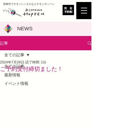
​長崎市でキモノレンタルならキモノホッペン
NEWS
記事
全ての記事
2024年7月26日
読了時間: 1分
全ての記事
ご予約受付締切ました！
最新情報
イベント情報