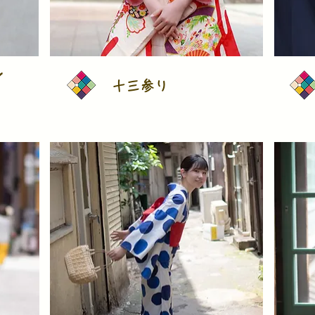
ノ
十三参り