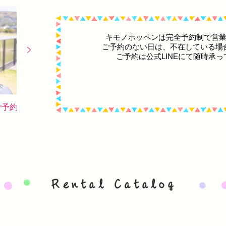
​キモノホッペンは完全予約制で営
ご予約のない日は、不在している場
ご予約は公式LINEにて随時承
ご予約
ながさきみなとり2026浴衣レ
ンタル最新情報
Rental Catalog