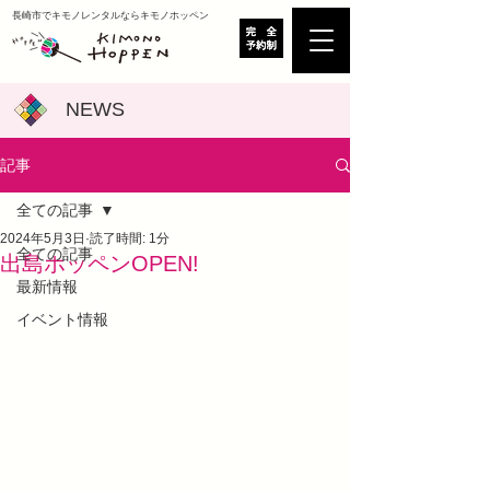
​長崎市でキモノレンタルならキモノホッペン
NEWS
記事
全ての記事
2024年5月3日
読了時間: 1分
全ての記事
出島ホッペンOPEN!
最新情報
イベント情報