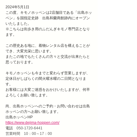
2024年5月1日
この度、キモノホッペンは2店舗目である「出島ホッ
ペン」を国指定史跡　出島和蘭商館跡内にオープン
いたしました。
※こちらは街歩き用のふだんぎキモノ専門店となり
ます。
この歴史ある地に、着物レンタル店を構えることが
でき、大変光栄に思います。
またこの地でもたくさんの方々と交流が出来たらと
思っております。
キモノホッペンも今までと変わらず営業しますが、
定休日がしばらくの間火曜水曜の二日間となりま
す。
お客様には大変ご迷惑をおかけいたしますが、何卒
よろしくお願い致します。
尚、出島ホッペンへのご予約・お問い合わせは出島
ホッペンの方へお願い致します。
出島ホッペンHP
https://www.dejima-hoppen.com/
電話　
050-1720-6441
営業時間　10：00～17：00